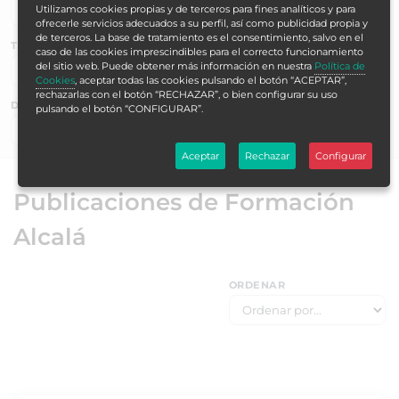
Utilizamos cookies propias y de terceros para fines analíticos y para
ofrecerle servicios adecuados a su perfil, así como publicidad propia y
de terceros. La base de tratamiento es el consentimiento, salvo en el
TEMÁTICAS
caso de las cookies imprescindibles para el correcto funcionamiento
del sitio web. Puede obtener más información en nuestra
Política de
Cookies
, aceptar todas las cookies pulsando el botón “ACEPTAR”,
rechazarlas con el botón “RECHAZAR”, o bien configurar su uso
DURACIÓN EN HORAS
pulsando el botón “CONFIGURAR”.
Buscar ▶
Aceptar
Rechazar
Configurar
Publicaciones de Formación
Alcalá
ORDENAR