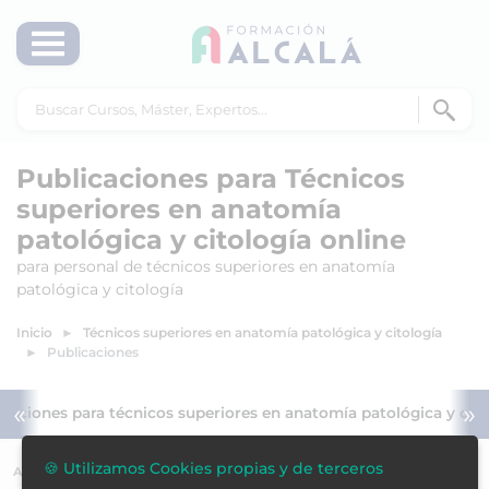
Publicaciones para Técnicos
superiores en anatomía
patológica y citología online
para personal de técnicos superiores en anatomía
patológica y citología
Inicio
Técnicos superiores en anatomía patológica y citología
Publicaciones
«
»
icaciones para técnicos superiores en anatomía patológica y cito
🍪 Utilizamos Cookies propias y de terceros
ACREDITACIÓN