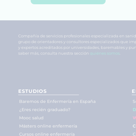
Compañía de servicios profesionales especializada en sani
grupo de orientadores y consultores especializados que im
y expertos acreditados por universidades, baremables y pun
saber más, consulta nuestra sección
quiénes somos
.
ESTUDIOS
E
Baremos de Enfermería en España
S
¿Eres recién graduado?
D
Mooc salud
W
Másters online enfermería
C
Cursos online enfermería
C