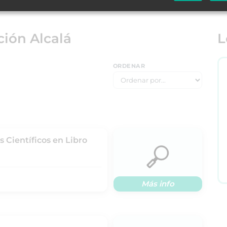
ión Alcalá
L
ORDENAR
 Científicos en Libro
Más info