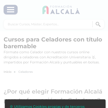
Cursos para Celadores con título
baremable
Fórmate como Celador con nuestros cursos online
dirigidos a celadores con Acreditación Universitaria 🥇,
impartidos por Formación Alcalá y puntuables en bolsas.
Inicio
Celadores
¿Por qué elegir Formación Alcalá
para tu formación de Celadores?
🍪 Utilizamos Cookies propias y de terceros