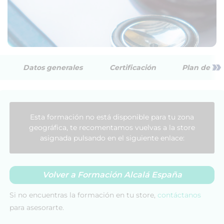
»
Datos generales
Certificación
Plan de est
Esta formación no está disponible para tu zona
geográfica, te recomentamos vuelvas a la store
asignada pulsando en el siguiente enlace:
Volver a Formación Alcalá España
Si no encuentras la formación en tu store,
contáctanos
para asesorarte.