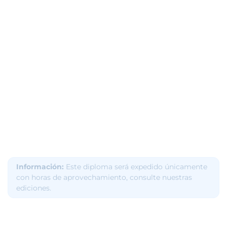
Información:
Este diploma será expedido únicamente
con horas de aprovechamiento, consulte nuestras
ediciones.