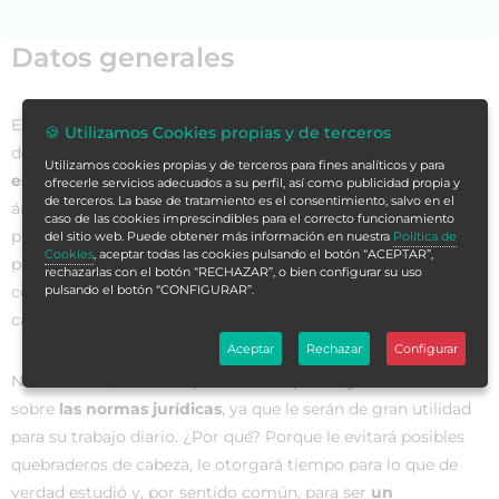
Datos generales
El profesional que trabaja en el ámbito del Sistema Nacional
🍪 Utilizamos Cookies propias y de terceros
de Salud debe tener presente
la organización y gestión de
Utilizamos cookies propias y de terceros para fines analíticos y para
este sistema
, así como la coordinación y distribución en
ofrecerle servicios adecuados a su perfil, así como publicidad propia y
de terceros. La base de tratamiento es el consentimiento, salvo en el
áreas, funciones y competencias, deberes y derechos del
caso de las cookies imprescindibles para el correcto funcionamiento
profesional y del usuario, indicadores de calidad,
del sitio web. Puede obtener más información en nuestra
Política de
Cookies
, aceptar todas las cookies pulsando el botón “ACEPTAR”,
planificación y ordenación del personal y otros aspectos
rechazarlas con el botón “RECHAZAR”, o bien configurar su uso
como la documentación clínica o la protección de datos de
pulsando el botón “CONFIGURAR”.
carácter personal.
Aceptar
Rechazar
Configurar
No obstante, lo más importante es que tenga conocimientos
sobre
las normas jurídicas
, ya que le serán de gran utilidad
para su trabajo diario. ¿Por qué? Porque le evitará posibles
quebraderos de cabeza, le otorgará tiempo para lo que de
verdad estudió y, por sentido común, para ser
un