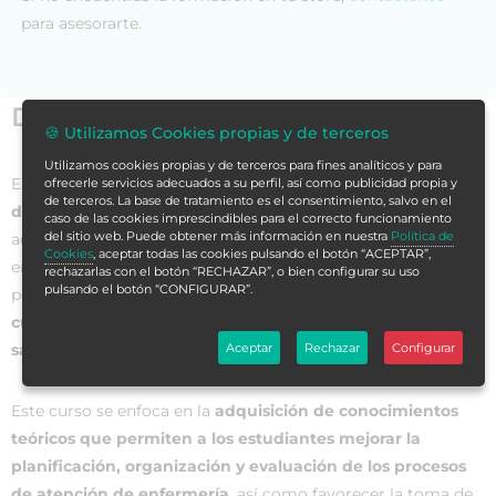
para asesorarte.
Datos generales
🍪 Utilizamos Cookies propias y de terceros
Utilizamos cookies propias y de terceros para fines analíticos y para
El
Curso Universitario en Gestión Estratégica de Cuidados
ofrecerle servicios adecuados a su perfil, así como publicidad propia y
de terceros. La base de tratamiento es el consentimiento, salvo en el
de Enfermería
es una propuesta formativa de alto nivel
caso de las cookies imprescindibles para el correcto funcionamiento
del sitio web. Puede obtener más información en nuestra
Política de
académico diseñada para dotar a los profesionales de
Cookies
, aceptar todas las cookies pulsando el botón “ACEPTAR”,
enfermería de las competencias y habilidades necesarias
rechazarlas con el botón “RECHAZAR”, o bien configurar su uso
pulsando el botón “CONFIGURAR”.
para desempeñar un rol de
liderazgo en la gestión de los
cuidados de enfermería en diferentes ámbitos de la
salud
.
Aceptar
Rechazar
Configurar
Este curso se enfoca en la
adquisición de conocimientos
teóricos que permiten a los estudiantes mejorar la
planificación, organización y evaluación de los procesos
de atención de enfermería
, así como favorecer la toma de