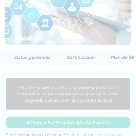
»
Datos generales
Certificación
Plan de est
Esta formación no está disponible para tu zona
geográfica, te recomentamos vuelvas a la store
asignada pulsando en el siguiente enlace:
Volver a Formación Alcalá España
Si no encuentras la formación en tu store,
contáctanos