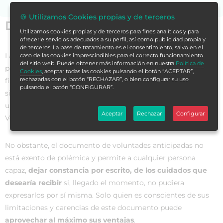
🍪 Utilizamos Cookies propias y de terceros
Datos generales
Utilizamos cookies propias y de terceros para fines analíticos y para
ofrecerle servicios adecuados a su perfil, así como publicidad propia y
de terceros. La base de tratamiento es el consentimiento, salvo en el
La vida nos enfrenta a cada uno con la realidad de la muerte
caso de las cookies imprescindibles para el correcto funcionamiento
del sitio web. Puede obtener más información en nuestra
Política de
propia y ajena. La gran cuestión que sobrevuela sobre la fase
Cookies
, aceptar todas las cookies pulsando el botón “ACEPTAR”,
rechazarlas con el botón “RECHAZAR”, o bien configurar su uso
final de la vida es
la actitud que se adopta
y varía su
pulsando el botón “CONFIGURAR”.
significado de unas culturas a otras. En este sentido, hace
unos años surgió el
Testamento Vital
, o documento de
Aceptar
Rechazar
Configurar
Voluntades Anticipadas.
No obstante, el documento de voluntades anticipadas no
está exento de polémica y permite a cualquier persona
capaz,
dejar constancia por escrito, de los cuidados que
desearía recibir
si, llegado el momento, no pudiera
expresarlos por sí misma. Solo quien es conscientes de sus
limitaciones y carencias de este documento puede
aprovechar al máximo sus ventajas
.