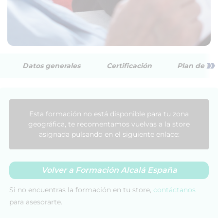
»
Datos generales
Certificación
Plan de est
Esta formación no está disponible para tu zona
geográfica, te recomentamos vuelvas a la store
asignada pulsando en el siguiente enlace:
Volver a Formación Alcalá España
Si no encuentras la formación en tu store,
contáctanos
para asesorarte.