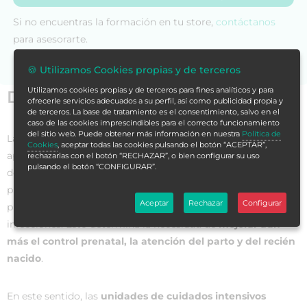
Si no encuentras la formación en tu store,
contáctanos
para asesorarte.
🍪 Utilizamos Cookies propias y de terceros
Utilizamos cookies propias y de terceros para fines analíticos y para
Datos generales
ofrecerle servicios adecuados a su perfil, así como publicidad propia y
de terceros. La base de tratamiento es el consentimiento, salvo en el
caso de las cookies imprescindibles para el correcto funcionamiento
del sitio web. Puede obtener más información en nuestra
Política de
La
mortalidad neonatal
es responsable de,
Cookies
, aceptar todas las cookies pulsando el botón “ACEPTAR”,
aproximadamente,
el 60% de las muertes
en los menores
rechazarlas con el botón “RECHAZAR”, o bien configurar su uso
pulsando el botón “CONFIGURAR”.
de un año. La mayor parte de las muertes neonatales se
producen antes de los 7 días de vida, principalmente por
Aceptar
Rechazar
Configurar
prematurez, malformaciones congénitas, asfixia perinatal e
infecciones. Esto determina la necesidad de
mejorar aún
más el control prenatal, la atención del parto y del recién
nacido
.
En este sentido, las
unidades de cuidados intensivos