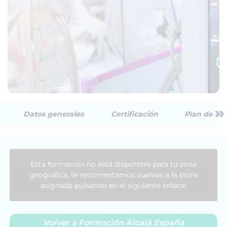
»
Datos generales
Certificación
Plan de est
Esta formación no está disponible para tu zona
geográfica, te recomentamos vuelvas a la store
asignada pulsando en el siguiente enlace:
Volver a Formación Alcalá España