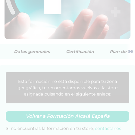
»
Datos generales
Certificación
Plan de est
Esta formación no está disponible para tu zona
geográfica, te recomentamos vuelvas a la store
asignada pulsando en el siguiente enlace:
Volver a Formación Alcalá España
Si no encuentras la formación en tu store,
contáctanos