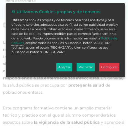
para asesorarte.
🍪 Utilizamos Cookies propias y de terceros
Utilizamos cookies propias y de terceros para fines analíticos y para
Datos generales
ofrecerle servicios adecuados a su perfil, así como publicidad propia y
de terceros. La base de tratamiento es el consentimiento, salvo en el
caso de las cookies imprescindibles para el correcto funcionamiento
del sitio web. Puede obtener más información en nuestra
Política de
La
salud pública
es la ciencia que se encarga de
proteger y
Cookies
, aceptar todas las cookies pulsando el botón “ACEPTAR”,
rechazarlas con el botón “RECHAZAR”, o bien configurar su uso
mejorar la salud de las personas y sus comunidades
. Se
pulsando el botón “CONFIGURAR”.
trata de un trabajo que se logra
promoviendo estilos de
vida saludables, investigando la prevención de
Aceptar
Rechazar
Configurar
enfermedades y lesiones y detectando, previniendo y
respondiendo a las enfermedades infecciosas
. En general,
la salud pública se preocupa por
proteger la salud
de
poblaciones enteras.
Este programa formativo contiene un amplio material
teórico y práctico con el que el alumno comprenderá los
aspectos sobre
la vigilancia de la salud pública
y aprenderá