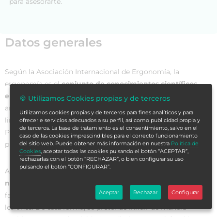
para asesorarte.
Datos generales
Según la Asociación Internacional de Ergonomía, la
ergonomía es el
conjunto de conocimientos científicos
enfocados a mejorar el trabajo
, sus sistemas, productos y
🍪 Utilizamos Cookies propias y de terceros
ambientes para que se adapten a las capacidades y
Utilizamos cookies propias y de terceros para fines analíticos y para
limitaciones tanto físicas como psicológicas de la persona.
ofrecerle servicios adecuados a su perfil, así como publicidad propia y
de terceros. La base de tratamiento es el consentimiento, salvo en el
Por tanto, dentro de la ergonomía está muy presente la
caso de las cookies imprescindibles para el correcto funcionamiento
productividad personal y laboral.
del sitio web. Puede obtener más información en nuestra
Política de
Cookies
, aceptar todas las cookies pulsando el botón “ACEPTAR”,
rechazarlas con el botón “RECHAZAR”, o bien configurar su uso
pulsando el botón “CONFIGURAR”.
Además, tiene como principal objetivo
tener en cuenta las
necesidades del empleado para adaptar el trabajo
y
Aceptar
Rechazar
Configurar
favorecer el análisis de las condiciones laborales y posibles
lesiones. De esta forma, se pretende influir de manera