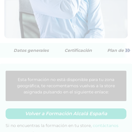
»
Datos generales
Certificación
Plan de est
Esta formación no está disponible para tu zona
geográfica, te recomentamos vuelvas a la store
asignada pulsando en el siguiente enlace:
Volver a Formación Alcalá España
Si no encuentras la formación en tu store,
contáctanos