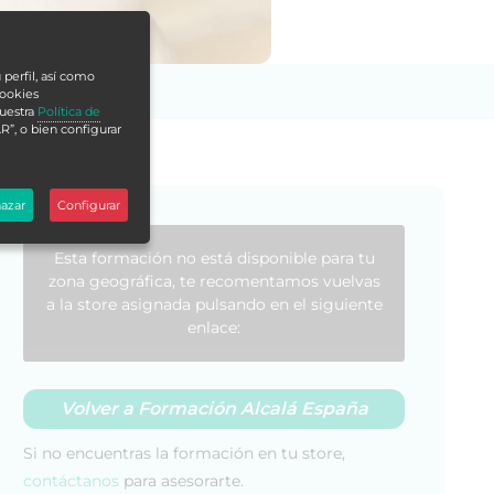
 perfil, así como
cookies
nuestra
Política de
R”, o bien configurar
azar
Configurar
Esta formación no está disponible para tu
zona geográfica, te recomentamos vuelvas
a la store asignada pulsando en el siguiente
enlace:
Volver a Formación Alcalá España
Si no encuentras la formación en tu store,
contáctanos
para asesorarte.