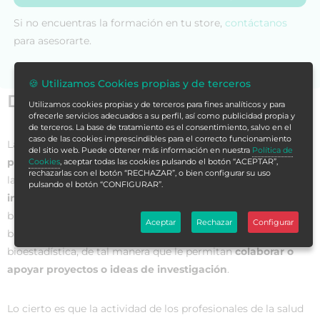
Si no encuentras la formación en tu store,
contáctanos
para asesorarte.
🍪 Utilizamos Cookies propias y de terceros
Datos generales
Utilizamos cookies propias y de terceros para fines analíticos y para
ofrecerle servicios adecuados a su perfil, así como publicidad propia y
de terceros. La base de tratamiento es el consentimiento, salvo en el
caso de las cookies imprescindibles para el correcto funcionamiento
La
bioestadística
es la rama de la estadística aplicada a
del sitio web. Puede obtener más información en nuestra
Política de
problemas de las ciencias biológicas y de la salud,
dando
Cookies
, aceptar todas las cookies pulsando el botón “ACEPTAR”,
rechazarlas con el botón “RECHAZAR”, o bien configurar su uso
las herramientas necesarias para el
desarrollo, análisis e
pulsando el botón “CONFIGURAR”.
interpretación de información
en salud. De esta forma, se
busca que sus participantes adquieran los conocimientos
Aceptar
Rechazar
Configurar
básicos, así como las habilidades y destrezas de la
bioestadística, de tal manera que le permitan
colaborar o
apoyar proyectos o ideas de investigación
.
Lo cierto es que la actividad de los profesionales de la salud