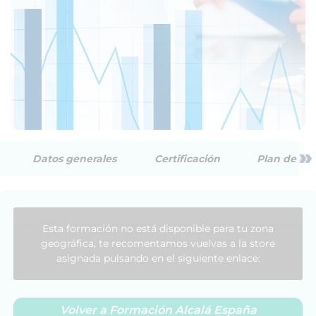
»
Datos generales
Certificación
Plan de est
Esta formación no está disponible para tu zona
geográfica, te recomentamos vuelvas a la store
asignada pulsando en el siguiente enlace:
Volver a Formación Alcalá España