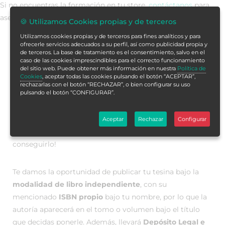
Si no encuentras la formación en tu store,
contáctanos
para
asesorarte.
🍪 Utilizamos Cookies propias y de terceros
Utilizamos cookies propias y de terceros para fines analíticos y para
ofrecerle servicios adecuados a su perfil, así como publicidad propia y
de terceros. La base de tratamiento es el consentimiento, salvo en el
Publica con rigor, impulsa tu
caso de las cookies imprescindibles para el correcto funcionamiento
del sitio web. Puede obtener más información en nuestra
Política de
carrera
Cookies
, aceptar todas las cookies pulsando el botón “ACEPTAR”,
rechazarlas con el botón “RECHAZAR”, o bien configurar su uso
pulsando el botón “CONFIGURAR”.
¿Quieres publicar tu tesina? ¿Te gustaría tener tu trabajo
en
formato libro, publicado en una editorial y con
Aceptar
Rechazar
Configurar
Depósito Legal e ISBN
? ¡Con nosotros puedes
conseguirlo!
Te damos la oportunidad de publicar tu tesina bajo la
modalidad de libro independiente
, con su
mencionado
ISBN propio
bajo tu nombre, por lo que la
autoría aparecerá en el tomo o volumen bajo el título
que decidas ponerle. Además, llevará
Depósito Legal e