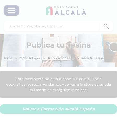
Publica tu Tesina
Inicio
Odontólogos
Publicaciones
Publica tu Tesina
Esta formación no está disponible para tu zona
geográfica, te recomendamos vuelvas a la store asignada
pulsando en el siguiente enlace:
Volver a Formación Alcalá España