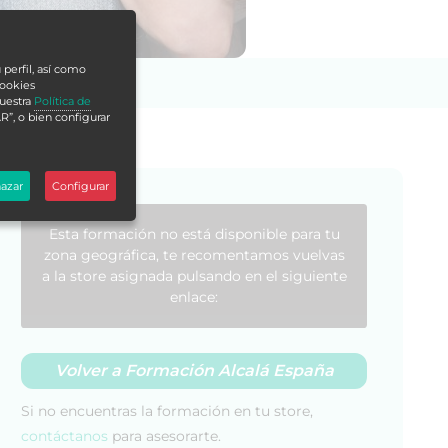
 perfil, así como
cookies
nuestra
Política de
R”, o bien configurar
azar
Configurar
Esta formación no está disponible para tu
zona geográfica, te recomentamos vuelvas
a la store asignada pulsando en el siguiente
enlace:
Volver a Formación Alcalá España
Si no encuentras la formación en tu store,
contáctanos
para asesorarte.