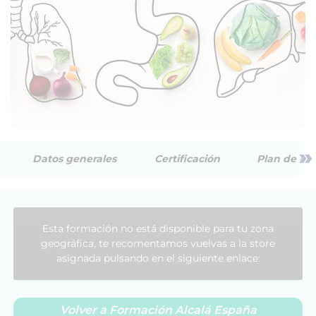
»
Datos generales
Certificación
Plan de est
Esta formación no está disponible para tu zona
geográfica, te recomentamos vuelvas a la store
asignada pulsando en el siguiente enlace:
Volver a Formación Alcalá España