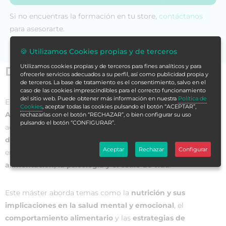
Si no encuentras la formación en tu store,
contáctanos
para asesorarte.
🍪 Utilizamos Cookies propias y de terceros
Utilizamos cookies propias y de terceros para fines analíticos y para
Datos generales
ofrecerle servicios adecuados a su perfil, así como publicidad propia y
de terceros. La base de tratamiento es el consentimiento, salvo en el
caso de las cookies imprescindibles para el correcto funcionamiento
del sitio web. Puede obtener más información en nuestra
Política de
El
Máster de Formación Permanente en Psicología de la
Cookies
, aceptar todas las cookies pulsando el botón “ACEPTAR”,
Alimentación y Coaching Nutricional
es un programa
rechazarlas con el botón “RECHAZAR”, o bien configurar su uso
pulsando el botón “CONFIGURAR”.
académico diseñado para proporcionar a los
profesionales
de la salud y del bienestar
las herramientas necesarias para
Aceptar
Rechazar
Configurar
entender y abordar las
complejas interacciones entre la
alimentación, la psicología y el estilo de vida
.
Este máster aborda temas como la
nutrición y sus
implicaciones en la salud mental y emocional
, el
comportamiento alimentario
y las
estrategias de