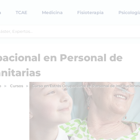
a
TCAE
Medicina
Fisioterapia
Psicologí
acional en Personal de
nitarias
o
Cursos
Curso en Estrés Ocupacional en Personal de Instituciones