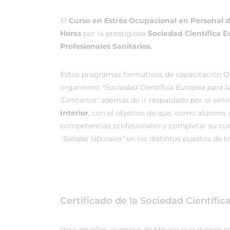
El
Curso en Estrés Ocupacional en Personal de
Horas
por la prestigiosa
Sociedad Científica 
Profesionales Sanitarios.
Estos programas formativos de capacitación On
organismo
"Sociedad Científica Europea para 
Sanitarios"
además de ir respaldado por el sello 
Interior
, con el objetivo de que, como alumno, p
competencias profesionales y completar su cu
"Salidas laborales"
en los distintos puestos de t
Certificado de la Sociedad Científi
Para aquellos alumnos de México que desean real