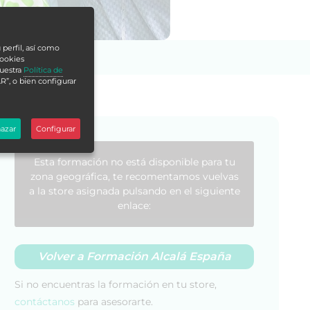
 perfil, así como
cookies
nuestra
Política de
R”, o bien configurar
azar
Configurar
Esta formación no está disponible para tu
zona geográfica, te recomentamos vuelvas
a la store asignada pulsando en el siguiente
enlace:
Volver a Formación Alcalá España
Si no encuentras la formación en tu store,
contáctanos
para asesorarte.