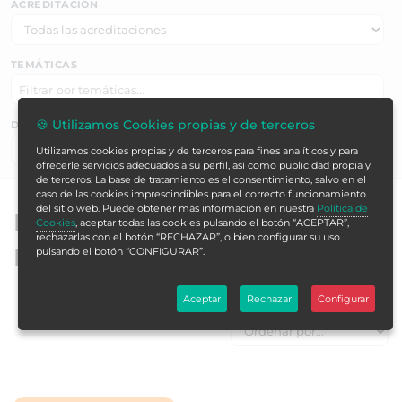
ACREDITACIÓN
TEMÁTICAS
🍪 Utilizamos Cookies propias y de terceros
DURACIÓN EN HORAS
Buscar ▶
Utilizamos cookies propias y de terceros para fines analíticos y para
ofrecerle servicios adecuados a su perfil, así como publicidad propia y
de terceros. La base de tratamiento es el consentimiento, salvo en el
caso de las cookies imprescindibles para el correcto funcionamiento
del sitio web. Puede obtener más información en nuestra
Política de
Especialistas universitarios de
Cookies
, aceptar todas las cookies pulsando el botón “ACEPTAR”,
rechazarlas con el botón “RECHAZAR”, o bien configurar su uso
Formación Alcalá
pulsando el botón “CONFIGURAR”.
Aceptar
Rechazar
Configurar
ORDENAR