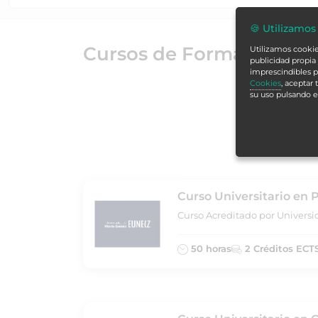
🍪 Utilizamos
Cursos de Formación Alc
Utilizamos cookies
publicidad propia 
imprescindibles p
Cookies
, aceptar
su uso pulsando 
Curso Universitario en 
Curso Acreditado por Universi
50 horas
2 Créditos ECT