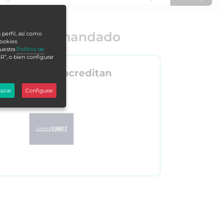
o más demandado
 perfil, así como
cookies
nuestra
Política de
R”, o bien configurar
Nos acreditan
azar
Configurar