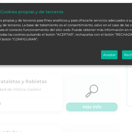
 Cookies propias y de terceros
alá
L
 propias y de terceros para fines analíticos y para ofrecerle servicios adecuados a su
y de terceros. La base de tratamiento es el consentimiento, salvo en el caso de las 
ara el correcto funcionamiento del sitio web. Puede obtener más información en 
 todas las cookies pulsando el botón “ACEPTAR”, rechazarlas con el botón “RECHAZA
ORDENAR
el botón “CONFIGURAR”.
Aceptar
Rech
Pataletas y Rabietas
dad de Vitoria-Gasteiz
S
Más info