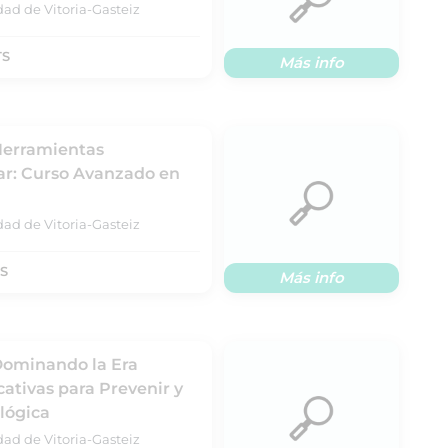
dad de Vitoria-Gasteiz
TS
Más info
 Herramientas
ar: Curso Avanzado en
dad de Vitoria-Gasteiz
TS
Más info
 Dominando la Era
cativas para Prevenir y
ológica
dad de Vitoria-Gasteiz