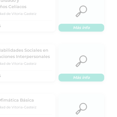
Cuidado y
os Celíacos
dad de Vitoria-Gasteiz
S
Más info
Habilidades Sociales en
aciones Interpersonales
dad de Vitoria-Gasteiz
S
Más info
Ofimática Básica
dad de Vitoria-Gasteiz