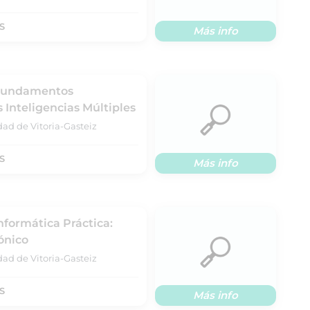
S
Más info
 Fundamentos
 Inteligencias Múltiples
dad de Vitoria-Gasteiz
S
Más info
nformática Práctica:
ónico
dad de Vitoria-Gasteiz
S
Más info