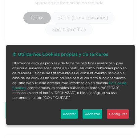
apartado de formación no reglada
Todos
ECTS (Universitarios)
Soc. Científica
🍪 Utilizamos Cookies propias y de terceros
Utilizamos cookies propias y de terceros para fines analíticos y para
Curso Universitario en Inducción a la
ofrecerle servicios adecuados a su perfil, así como publicidad propia y
Psicología Obstetricia
de terceros. La base de tratamiento es el consentimiento, salvo en el
caso de las cookies imprescindibles para el correcto funcionamiento
Curso Acreditado por Universidad de Vitoria-Gasteiz
del sitio web. Puede obtener más información en nuestra
Política de
Cookies
, aceptar todas las cookies pulsando el botón “ACEPTAR”,
rechazarlas con el botón “RECHAZAR”, o bien configurar su uso
25 horas
1 Créditos ECTS
pulsando el botón “CONFIGURAR”.
Más info
Aceptar
Rechazar
Configurar