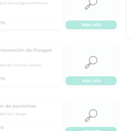
dad Tecnológica Atlántico-
CTS
Más info
Prevención de Riesgos
dad de Vitoria-Gasteiz
CTS
Más info
ón de pacientes
idad San Jorge
TS