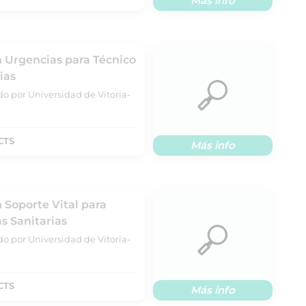
Más info
n Urgencias para Técnico
ias
do por Universidad de Vitoria-
CTS
Más info
 Soporte Vital para
s Sanitarias
do por Universidad de Vitoria-
CTS
Más info