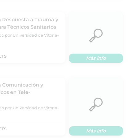
n Respuesta a Trauma y
ara Técnicos Sanitarios
do por Universidad de Vitoria-
CTS
Más info
en Comunicación y
cos en Tele-
do por Universidad de Vitoria-
CTS
Más info