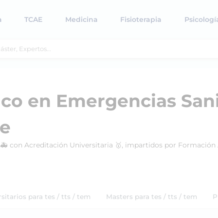
a
TCAE
Medicina
Fisioterapia
Psicologí
ico en Emergencias Sani
ne
M 🚑 con Acreditación Universitaria 🥇, impartidos por Formació
itarios para tes / tts / tem
Masters para tes / tts / tem
P