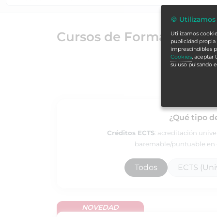
🍪 Utilizamos
Cursos de Formación Alc
Utilizamos cookies
publicidad propia 
imprescindibles p
Cookies
, aceptar
su uso pulsando 
¿Qué tipo d
Créditos ECTS
: acreditación univ
baremable/puntuable en e
Todos
ECTS (Univ
NOVEDAD