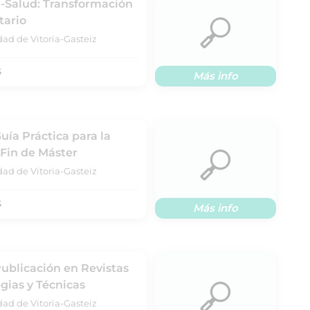
E-Salud: Transformación
tario
dad de Vitoria-Gasteiz
S
Más info
uía Práctica para la
 Fin de Máster
dad de Vitoria-Gasteiz
S
Más info
Publicación en Revistas
gias y Técnicas
dad de Vitoria-Gasteiz