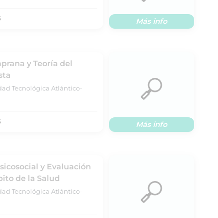
S
Más info
prana y Teoría del
sta
dad Tecnológica Atlántico-
S
Más info
sicosocial y Evaluación
ito de la Salud
dad Tecnológica Atlántico-