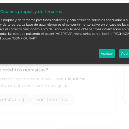
 Cookies propias y de terceros
alá
L
 propias y de terceros para fines analíticos y para ofrecerle servicios adecuados a su
y de terceros. La base de tratamiento es el consentimiento, salvo en el caso de las 
ara el correcto funcionamiento del sitio web. Puede obtener más información en 
 todas las cookies pulsando el botón “ACEPTAR”, rechazarlas con el botón “RECHAZA
ORDENAR
el botón “CONFIGURAR”.
Aceptar
Rech
e créditos necesitas?
ersitaria con validez europea ·
Soc. Científica
:
l apartado de formación no reglada
ersitarios)
Soc. Científica