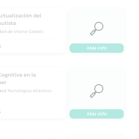
Actualización del
Autista
dad de Vitoria-Gasteiz
S
Más info
ognitiva en la
mer
dad Tecnológica Atlántico-
S
Más info