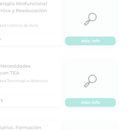
Terapia Miofuncional
línica y Reeducación
ad Católica de Ávila
S
Más info
y Necesidades
 con TEA
dad Tecnológica Atlántico-
TS
Más info
lutivo. Formación