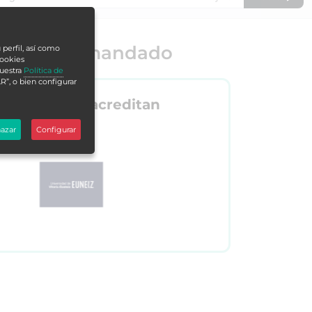
o más demandado
 perfil, así como
cookies
nuestra
Política de
R”, o bien configurar
Nos acreditan
azar
Configurar