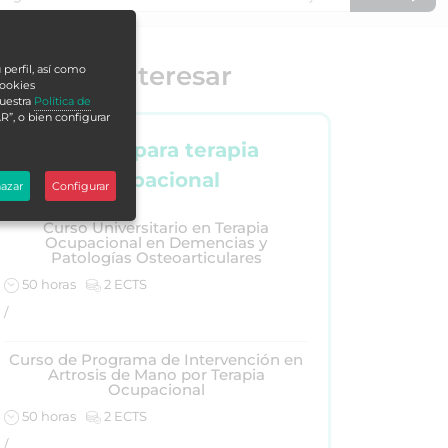
e puede interesar
 perfil, así como
cookies
nuestra
Política de
R”, o bien configurar
Cursos para terapia
ocupacional
azar
Configurar
Curso Universitario en Terapia
Ocupacional en Demencias y
Patologías Osteoarticulares
50 horas
2 ECTS
/
Curso de Programa de Intervención en
Artrosis de Mano por Terapia
Ocupacional
50 horas
2 ECTS
/