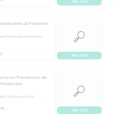
Más info
bilitadora al Paciente
dad Tecnológica Atlántico-
TS
Más info
erior en Prevención de
 Terapeutas
ad Católica de Ávila
CTS
Más info