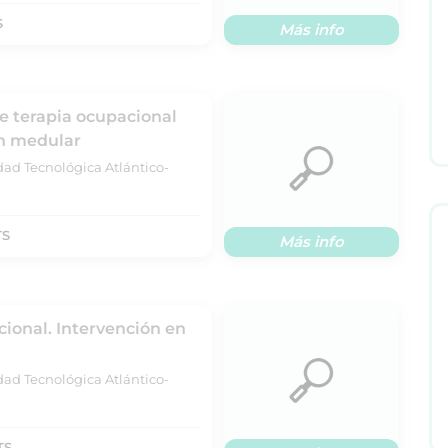
S
Más info
e terapia ocupacional
ón medular
dad Tecnológica Atlántico-
TS
Más info
ional. Intervención en
dad Tecnológica Atlántico-
TS