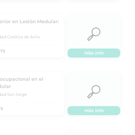
erior en Lesión Medular:
ad Católica de Ávila
CTS
Más info
 ocupacional en el
dular
idad San Jorge
TS
Más info