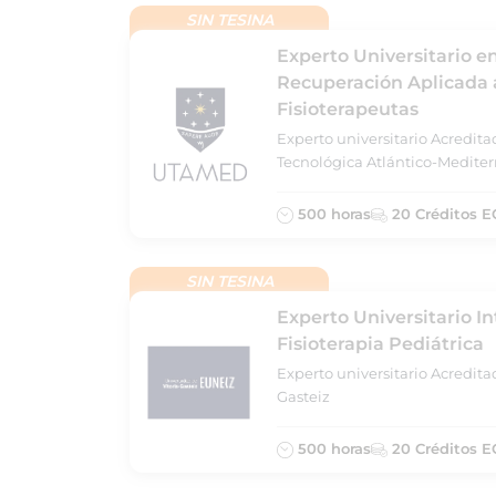
SIN TESINA
Experto Universitario e
Recuperación Aplicada 
Fisioterapeutas
Experto universitario Acredit
Tecnológica Atlántico-Medite
500 horas
20 Créditos E
SIN TESINA
Experto Universitario I
Fisioterapia Pediátrica
Experto universitario Acredita
Gasteiz
500 horas
20 Créditos E