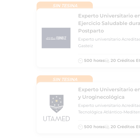
SIN TESINA
Experto Universitario en
Ejercicio Saludable dur
Postparto
Experto universitario Acredita
Gasteiz
500 horas
20 Créditos E
SIN TESINA
Experto Universitario en
y Uroginecológica
Experto universitario Acredit
Tecnológica Atlántico-Medite
500 horas
20 Créditos E