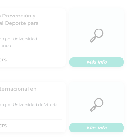
n Prevención y
al Deporte para
ado por Universidad
rráneo
CTS
Más info
nternacional en
do por Universidad de Vitoria-
CTS
Más info