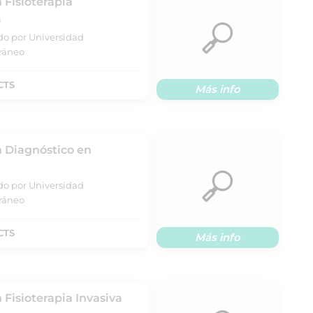
 Fisioterapia
a
ado por Universidad
rráneo
CTS
Más info
n Diagnóstico en
ado por Universidad
rráneo
CTS
Más info
 Fisioterapia Invasiva