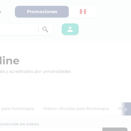
Promociones
a
line
alá y acreditados por universidades
»
 para fisioterapia
Máster oficiales para fisioterapia
Public
DURACIÓN EN HORAS