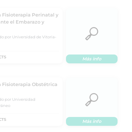
 Fisioterapia Perinatal y
ante el Embarazo y
do por Universidad de Vitoria-
CTS
Más info
 Fisioterapia Obstétrica
ado por Universidad
rráneo
CTS
Más info