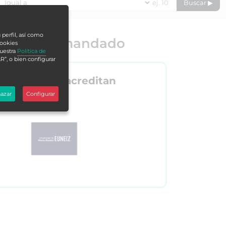
Buscar ▶
 perfil, así como
o más demandado
cookies
nuestra
Política de
R”, o bien configurar
Nos acreditan
azar
Configurar