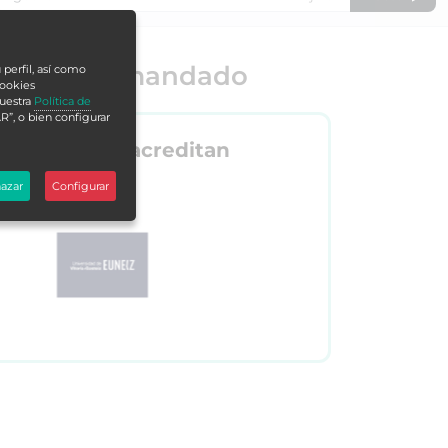
o más demandado
 perfil, así como
cookies
nuestra
Política de
R”, o bien configurar
Nos acreditan
azar
Configurar