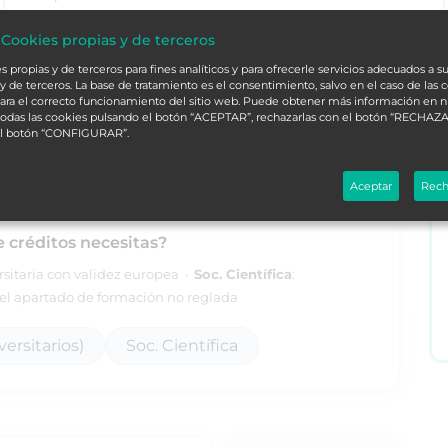
 Cookies propias y de terceros
alá
L
 propias y de terceros para fines analíticos y para ofrecerle servicios adecuados a su
y de terceros. La base de tratamiento es el consentimiento, salvo en el caso de las 
ara el correcto funcionamiento del sitio web. Puede obtener más información en 
 todas las cookies pulsando el botón “ACEPTAR”, rechazarlas con el botón “RECHAZA
ORDENAR
el botón “CONFIGURAR”.
Aceptar
Rech
e créditos necesitas?
ersitaria con validez europea ·
Soc. Científica
:
l apartado de formación no reglada
ersitarios)
Soc. Científica