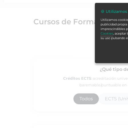
🍪 Utilizamos
Cursos de Formación Alc
Utilizamos cookies
publicidad propia 
imprescindibles p
Cookies
, aceptar
su uso pulsando 
¿Qué tipo d
Créditos ECTS
: acreditación univ
baremable/puntuable en e
Todos
ECTS (Univ