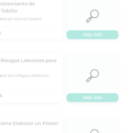
Tratamiento de
 Tobillo
dad de Vitoria-Gasteiz
S
Más info
 Riesgos Laborales para
dad Tecnológica Atlántico-
S
Más info
Cómo Elaborar un Póster