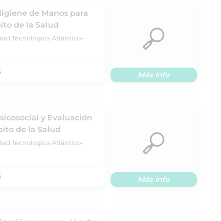
Higiene de Manos para
ito de la Salud
dad Tecnológica Atlántico-
S
Más info
sicosocial y Evaluación
ito de la Salud
dad Tecnológica Atlántico-
S
Más info