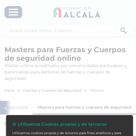
Masters para Fuerzas y Cuerpos
de seguridad online
Máster online acreditados por universidades puntuables y
baremables para personal de fuerzas y cuerpos de
seguridad
Inicio
Fuerzas y Cuerpos de seguridad
Masters
«
 de seguridad
Masters para fuerzas y cuerpos de seguridad
🍪 Utilizamos Cookies propias y de terceros
ACREDITACIÓN
Utilizamos cookies propias y de terceros para fines analíticos y para