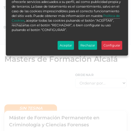
ofrecerle servicios adecuados a su perfil, así como publicidad propia y
de terceros. La base de tratamiento es el consentimiento, salvo en el
TEMÁTICAS
caso de las cookies imprescindibles para el correcto funcionamiento
del sitio web. Puede obtener más información en nuestra
Política de
Cookies
, aceptar todas las cookies pulsando el botón “ACEPTAR”,
rechazarlas con el botón “RECHAZAR”, o bien configurar su uso
DURACIÓN EN HORAS
pulsando el botón “CONFIGURAR”.
Buscar ▶
Aceptar
Rechazar
Configurar
Masters de Formación Alcalá
ORDENAR
SIN TESINA
Máster de Formación Permanente en
Criminología y Ciencias Forenses