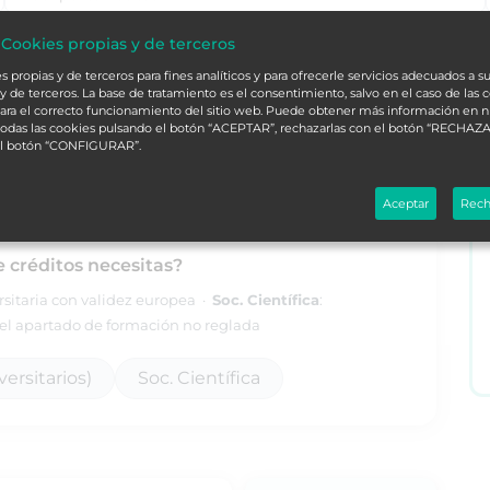
 Cookies propias y de terceros
alá
L
 propias y de terceros para fines analíticos y para ofrecerle servicios adecuados a su
y de terceros. La base de tratamiento es el consentimiento, salvo en el caso de las 
ara el correcto funcionamiento del sitio web. Puede obtener más información en 
 todas las cookies pulsando el botón “ACEPTAR”, rechazarlas con el botón “RECHAZA
ORDENAR
el botón “CONFIGURAR”.
Aceptar
Rech
e créditos necesitas?
ersitaria con validez europea ·
Soc. Científica
:
l apartado de formación no reglada
ersitarios)
Soc. Científica