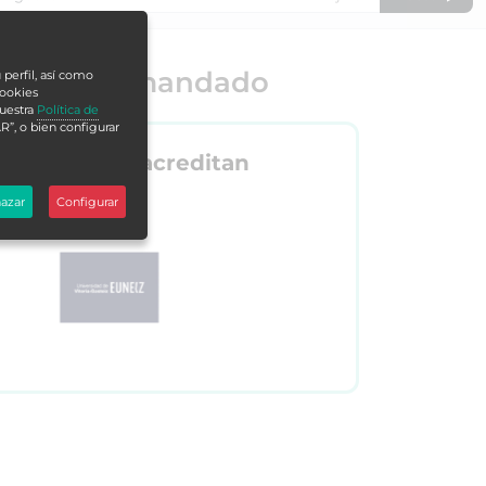
o más demandado
 perfil, así como
cookies
nuestra
Política de
R”, o bien configurar
Nos acreditan
azar
Configurar