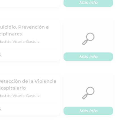
Más info
uicidio. Prevención e
ciplinares
dad de Vitoria-Gasteiz
S
Más info
Detección de la Violencia
ospitalario
dad de Vitoria-Gasteiz
S
Más info