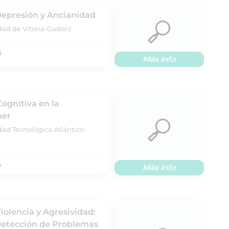
Depresión y Ancianidad
dad de Vitoria-Gasteiz
S
Más info
ognitiva en la
mer
dad Tecnológica Atlántico-
S
Más info
iolencia y Agresividad:
 Detección de Problemas