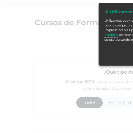
🍪 Utilizamos
Cursos de Formación Alc
Utilizamos cookies
publicidad propia 
imprescindibles p
Cookies
, aceptar
su uso pulsando 
¿Qué tipo d
Créditos ECTS
: acreditación univ
baremable/puntuable en e
Todos
ECTS (Univ