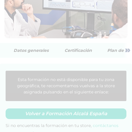
»
Datos generales
Certificación
Plan de est
Esta formación no está disponible para tu zona
geográfica, te recomentamos vuelvas a la store
asignada pulsando en el siguiente enlace:
Volver a Formación Alcalá España
Si no encuentras la formación en tu store,
contáctanos