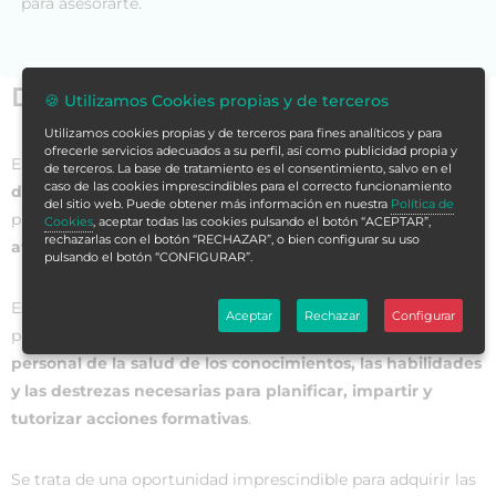
para asesorarte.
Datos generales
🍪 Utilizamos Cookies propias y de terceros
Utilizamos cookies propias y de terceros para fines analíticos y para
ofrecerle servicios adecuados a su perfil, así como publicidad propia y
El ámbito sanitario tiene una
clara dimensión educativa
de terceros. La base de tratamiento es el consentimiento, salvo en el
caso de las cookies imprescindibles para el correcto funcionamiento
dirigida a todos los públicos
, pero especialmente a los
del sitio web. Puede obtener más información en nuestra
Política de
profesionales que lo componen debido a los
continuos
Cookies
, aceptar todas las cookies pulsando el botón “ACEPTAR”,
rechazarlas con el botón “RECHAZAR”, o bien configurar su uso
avances e investigaciones
.
pulsando el botón “CONFIGURAR”.
Este programa formativo ofrece un amplio material teórico-
Aceptar
Rechazar
Configurar
práctico actualizado que tiene como objetivo
dotar al
personal de la salud de los conocimientos, las habilidades
y las destrezas necesarias para planificar, impartir y
tutorizar acciones formativas
.
Se trata de una oportunidad imprescindible para adquirir las