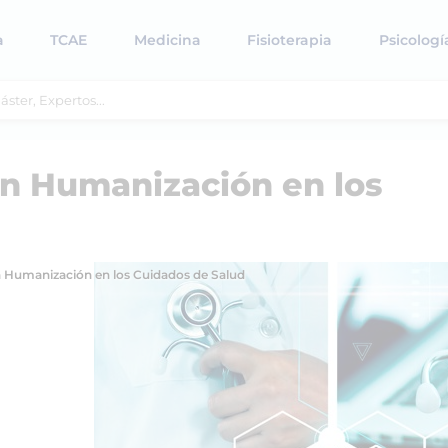
a
TCAE
Medicina
Fisioterapia
Psicologí
en Humanización en los
n Humanización en los Cuidados de Salud