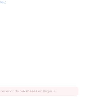
alrededor de
3-4 meses
en llegarle.