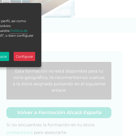
 perfil, así como
cookies
nuestra
Política de
R”, o bien configurar
azar
Configurar
Esta formación no está disponible para tu
zona geográfica, te recomentamos vuelvas
a la store asignada pulsando en el siguiente
enlace:
Volver a Formación Alcalá España
Si no encuentras la formación en tu store,
contáctanos
para asesorarte.