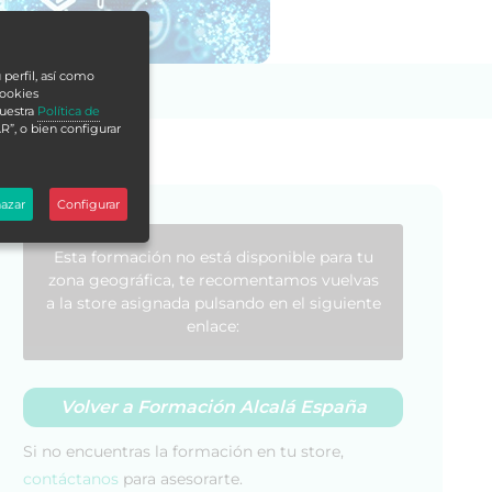
 perfil, así como
cookies
nuestra
Política de
R”, o bien configurar
azar
Configurar
Esta formación no está disponible para tu
zona geográfica, te recomentamos vuelvas
a la store asignada pulsando en el siguiente
enlace:
Volver a Formación Alcalá España
Si no encuentras la formación en tu store,
contáctanos
para asesorarte.