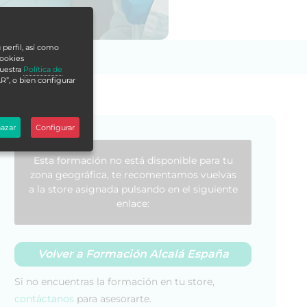
 perfil, así como
cookies
nuestra
Política de
R”, o bien configurar
azar
Configurar
Esta formación no está disponible para tu
zona geográfica, te recomentamos vuelvas
a la store asignada pulsando en el siguiente
enlace:
Volver a Formación Alcalá España
Si no encuentras la formación en tu store,
contáctanos
para asesorarte.