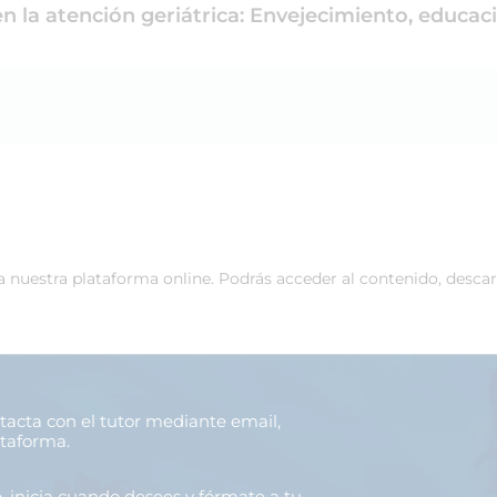
en la atención geriátrica: Envejecimiento, educac
 a nuestra plataforma online. Podrás acceder al contenido, desca
ntacta con el tutor mediante email,
ataforma.
o
, inicia cuando desees y fórmate a tu