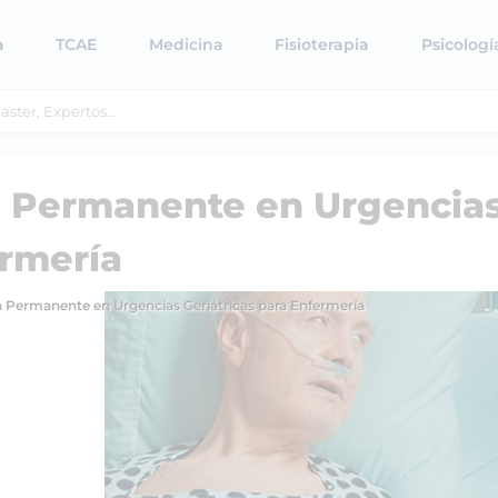
a
TCAE
Medicina
Fisioterapia
Psicologí
n Permanente en Urgencia
ermería
 Permanente en Urgencias Geriátricas para Enfermería