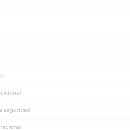
ía
sicional
e seguridad
racional