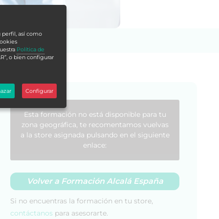
 perfil, así como
cookies
nuestra
Política de
R”, o bien configurar
azar
Configurar
Esta formación no está disponible para tu
zona geográfica, te recomentamos vuelvas
a la store asignada pulsando en el siguiente
enlace:
Volver a Formación Alcalá España
Si no encuentras la formación en tu store,
contáctanos
para asesorarte.