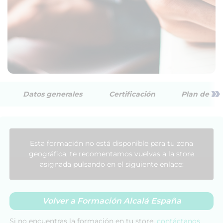
»
Datos generales
Certificación
Plan de est
Esta formación no está disponible para tu zona
geográfica, te recomentamos vuelvas a la store
asignada pulsando en el siguiente enlace:
Volver a Formación Alcalá España
Si no encuentras la formación en tu store,
contáctanos