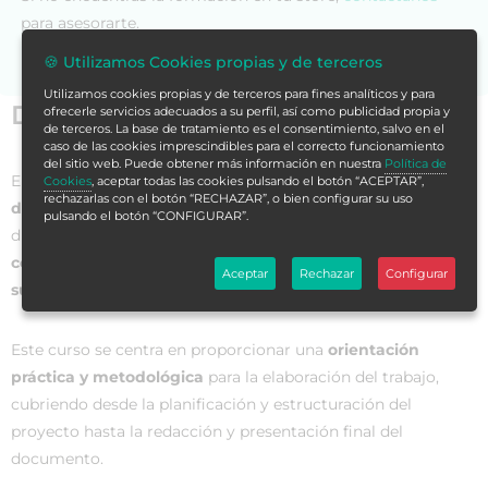
para asesorarte.
🍪 Utilizamos Cookies propias y de terceros
Utilizamos cookies propias y de terceros para fines analíticos y para
Datos generales
ofrecerle servicios adecuados a su perfil, así como publicidad propia y
de terceros. La base de tratamiento es el consentimiento, salvo en el
caso de las cookies imprescindibles para el correcto funcionamiento
del sitio web. Puede obtener más información en nuestra
Política de
El
Curso Universitario en Guía Práctica para la Elaboración
Cookies
, aceptar todas las cookies pulsando el botón “ACEPTAR”,
rechazarlas con el botón “RECHAZAR”, o bien configurar su uso
del Trabajo Fin de Máster
es una formación especializada
pulsando el botón “CONFIGURAR”.
diseñada para ofrecer a los estudiantes las
herramientas y
conocimientos
necesarios para
realizar de manera exitosa
Aceptar
Rechazar
Configurar
su trabajo de investigación final de máster
.
Este curso se centra en proporcionar una
orientación
práctica y metodológica
para la elaboración del trabajo,
cubriendo desde la planificación y estructuración del
proyecto hasta la redacción y presentación final del
documento.