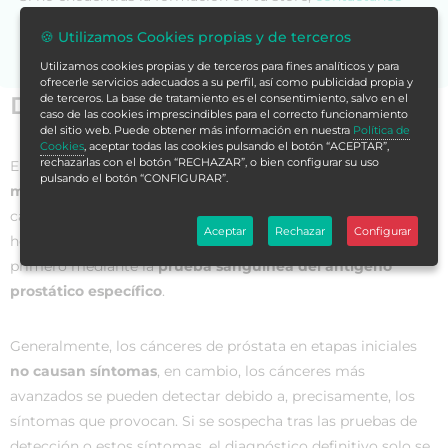
para asesorarte.
🍪 Utilizamos Cookies propias y de terceros
Utilizamos cookies propias y de terceros para fines analíticos y para
ofrecerle servicios adecuados a su perfil, así como publicidad propia y
Datos generales
de terceros. La base de tratamiento es el consentimiento, salvo en el
caso de las cookies imprescindibles para el correcto funcionamiento
del sitio web. Puede obtener más información en nuestra
Política de
Cookies
, aceptar todas las cookies pulsando el botón “ACEPTAR”,
rechazarlas con el botón “RECHAZAR”, o bien configurar su uso
El
cáncer de próstata
es uno de los
problemas de salud
pulsando el botón “CONFIGURAR”.
más importantes
en nuestra sociedad, siendo la segunda
causa de muerte en varones por patología oncológica. De
Aceptar
Rechazar
Configurar
hecho, la mayoría de los cánceres de próstata se detecta
primero mediante la
prueba sanguínea del antígeno
prostático específico
.
Generalmente, los cánceres de próstata en etapas iniciales
no causan síntomas
, en cambio, los cánceres más
avanzados se pueden detectar debido a, precisamente, los
síntomas que provocan. Si se sospecha tras las pruebas de
detección o estos síntomas, el diagnóstico definitivo solo se