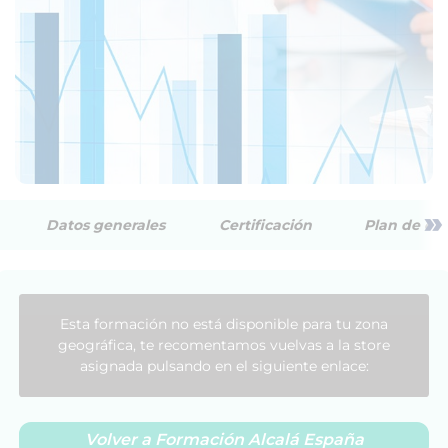
»
Datos generales
Certificación
Plan de est
Esta formación no está disponible para tu zona
geográfica, te recomentamos vuelvas a la store
asignada pulsando en el siguiente enlace:
Volver a Formación Alcalá España