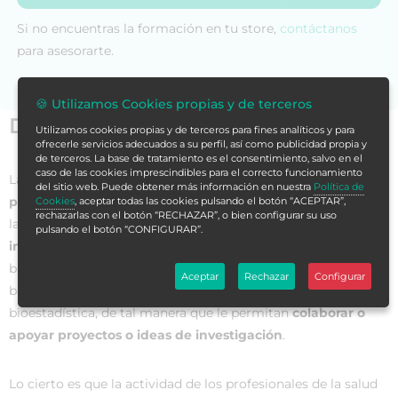
Si no encuentras la formación en tu store,
contáctanos
para asesorarte.
🍪 Utilizamos Cookies propias y de terceros
Datos generales
Utilizamos cookies propias y de terceros para fines analíticos y para
ofrecerle servicios adecuados a su perfil, así como publicidad propia y
de terceros. La base de tratamiento es el consentimiento, salvo en el
caso de las cookies imprescindibles para el correcto funcionamiento
La
bioestadística
es la rama de la estadística aplicada a
del sitio web. Puede obtener más información en nuestra
Política de
problemas de las ciencias biológicas y de la salud,
dando
Cookies
, aceptar todas las cookies pulsando el botón “ACEPTAR”,
rechazarlas con el botón “RECHAZAR”, o bien configurar su uso
las herramientas necesarias para el
desarrollo, análisis e
pulsando el botón “CONFIGURAR”.
interpretación de información
en salud. De esta forma, se
busca que sus participantes adquieran los conocimientos
Aceptar
Rechazar
Configurar
básicos, así como las habilidades y destrezas de la
bioestadística, de tal manera que le permitan
colaborar o
apoyar proyectos o ideas de investigación
.
Lo cierto es que la actividad de los profesionales de la salud