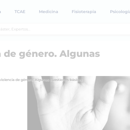
a
TCAE
Medicina
Fisioterapia
Psicologí
a de género. Algunas
violencia de género. Algunas cuestiones básicas