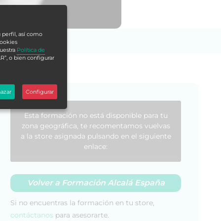
 perfil, así como
cookies
nuestra
Política de
R”, o bien configurar
azar
Configurar
Esta formación no está disponible para tu
zona geográfica, te recomentamos vuelvas
a la store asignada pulsando en el siguiente
enlace:
Volver a Formación Alcalá España
Si no encuentras la formación en tu store,
contáctanos
para asesorarte.