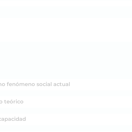
mo fenómeno social actual
o teórico
scapacidad