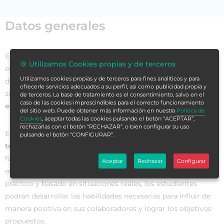
Datos generales
El
Curso en Supervisión Eficaz: Manual para Supervisados
🍪 Utilizamos Cookies propias y de terceros
es una formación diseñada para aquellos profesionales que
Utilizamos cookies propias y de terceros para fines analíticos y para
deseen
incrementar sus habilidades
en el campo de la
ofrecerle servicios adecuados a su perfil, así como publicidad propia y
supervisión y convertirse en
supervisores altamente
de terceros. La base de tratamiento es el consentimiento, salvo en el
caso de las cookies imprescindibles para el correcto funcionamiento
eficaces en cualquier entorno laboral
.
del sitio web. Puede obtener más información en nuestra
Política de
Cookies
, aceptar todas las cookies pulsando el botón “ACEPTAR”,
rechazarlas con el botón “RECHAZAR”, o bien configurar su uso
En este curso, los participantes aprenderán las
estrategias y
pulsando el botón “CONFIGURAR”.
técnicas más innovadoras y efectivas en supervisión
,
fortaleciendo así su capacidad para liderar y gestionar
Aceptar
Rechazar
Configurar
equipos de trabajo de manera exitosa. A través de un enfoque
práctico y basado en situaciones reales, los estudiantes
podrán desarrollar las habilidades necesarias para influir de
manera positiva en sus colaboradores y lograr los objetivos
propuestos.