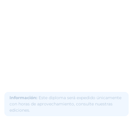
Información:
Este diploma será expedido únicamente
con horas de aprovechamiento, consulte nuestras
ediciones.