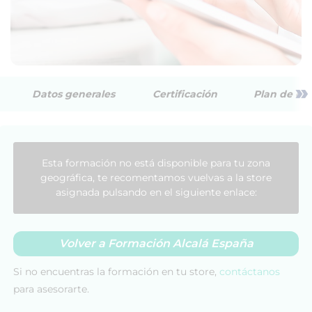
»
Datos generales
Certificación
Plan de est
Esta formación no está disponible para tu zona
geográfica, te recomentamos vuelvas a la store
asignada pulsando en el siguiente enlace:
Volver a Formación Alcalá España
Si no encuentras la formación en tu store,
contáctanos
para asesorarte.