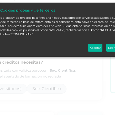
 Cookies propias y de terceros
alá
L
 propias y de terceros para fines analíticos y para ofrecerle servicios adecuados a su
y de terceros. La base de tratamiento es el consentimiento, salvo en el caso de las 
ara el correcto funcionamiento del sitio web. Puede obtener más información en 
 todas las cookies pulsando el botón “ACEPTAR”, rechazarlas con el botón “RECHAZA
ORDENAR
el botón “CONFIGURAR”.
Aceptar
Rech
e créditos necesitas?
ersitaria con validez europea ·
Soc. Científica
:
l apartado de formación no reglada
ersitarios)
Soc. Científica