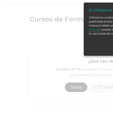
🍪 Utilizamos
Cursos de Formación Alc
Utilizamos cookies
publicidad propia 
imprescindibles p
Cookies
, aceptar
su uso pulsando 
¿Qué tipo d
Créditos ECTS
: acreditación univ
baremable/puntuable en e
Todos
ECTS (Univ