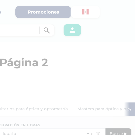
Promociones
a
 Página 2
»
itarios para óptica y optometría
Masters para óptica y opto
DURACIÓN EN HORAS
Buscar ▶