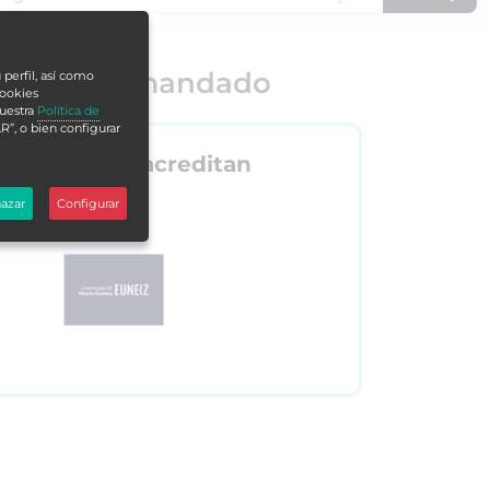
o más demandado
 perfil, así como
cookies
nuestra
Política de
R”, o bien configurar
Nos acreditan
azar
Configurar