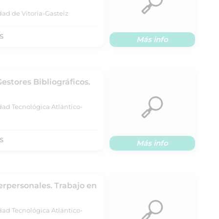
dad de Vitoria-Gasteiz
S
Más info
Gestores Bibliográficos.
dad Tecnológica Atlántico-
S
Más info
erpersonales. Trabajo en
dad Tecnológica Atlántico-