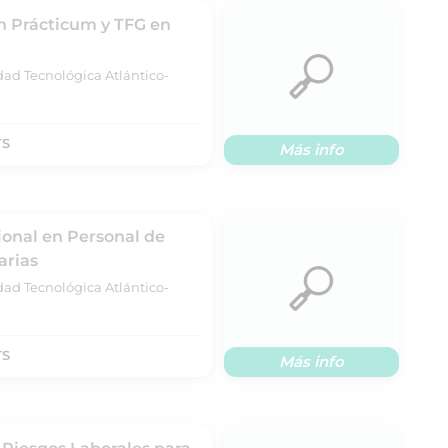
 Prácticum y TFG en
dad Tecnológica Atlántico-
TS
Más info
ional en Personal de
arias
dad Tecnológica Atlántico-
TS
Más info