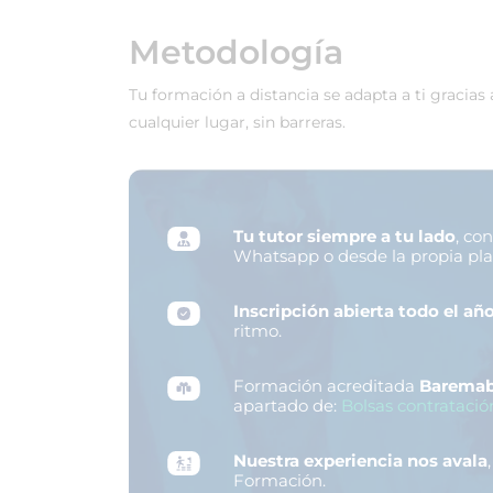
Metodología
Tu formación a distancia se adapta a ti gracias
cualquier lugar, sin barreras.
Tu tutor siempre a tu lado
, co
Whatsapp o desde la propia pl
Inscripción abierta todo el añ
ritmo.
Formación acreditada
Baremab
apartado de:
Bolsas contratació
Nuestra experiencia nos avala
Formación.