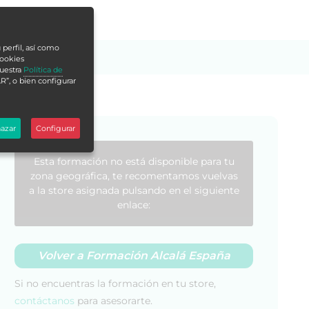
 perfil, así como
cookies
nuestra
Política de
R”, o bien configurar
azar
Configurar
Esta formación no está disponible para tu
zona geográfica, te recomentamos vuelvas
a la store asignada pulsando en el siguiente
enlace:
Volver a Formación Alcalá España
Si no encuentras la formación en tu store,
contáctanos
para asesorarte.