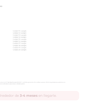
alrededor de
3-4 meses
en llegarle.