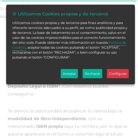
Si no encuentras la formación en tu store,
contáctanos
para
🍪 Utilizamos Cookies propias y de terceros
asesorarte.
Utilizamos cookies propias y de terceros para fines analíticos y para
ofrecerle servicios adecuados a su perfil, así como publicidad propia y
de terceros. La base de tratamiento es el consentimiento, salvo en el
caso de las cookies imprescindibles para el correcto funcionamiento
Publica con rigor, impulsa tu
del sitio web. Puede obtener más información en nuestra
Política de
Cookies
, aceptar todas las cookies pulsando el botón “ACEPTAR”,
carrera
rechazarlas con el botón “RECHAZAR”, o bien configurar su uso
pulsando el botón “CONFIGURAR”.
¿Quieres publicar tu tesina? ¿Te gustaría tener tu trabajo
Aceptar
Rechazar
Configurar
en
formato libro, publicado en una editorial y con
Depósito Legal e ISBN
? ¡Con nosotros puedes
conseguirlo!
Te damos la oportunidad de publicar tu tesina bajo la
modalidad de libro independiente
, con su
mencionado
ISBN propio
bajo tu nombre, por lo que la
autoría aparecerá en el tomo o volumen bajo el título