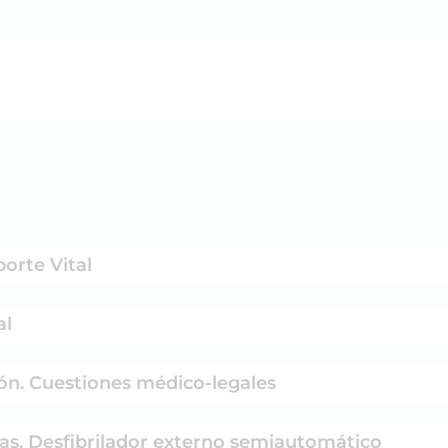
porte Vital
al
imación. Cuestiones médico-legales
as. Desfibrilador externo semiautomático