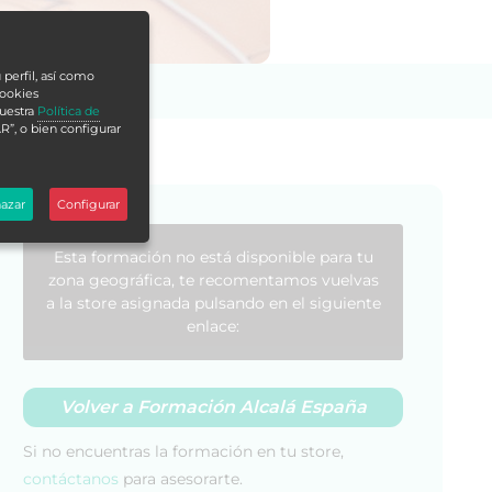
 perfil, así como
cookies
nuestra
Política de
R”, o bien configurar
azar
Configurar
Esta formación no está disponible para tu
zona geográfica, te recomentamos vuelvas
a la store asignada pulsando en el siguiente
enlace:
Volver a Formación Alcalá España
Si no encuentras la formación en tu store,
contáctanos
para asesorarte.