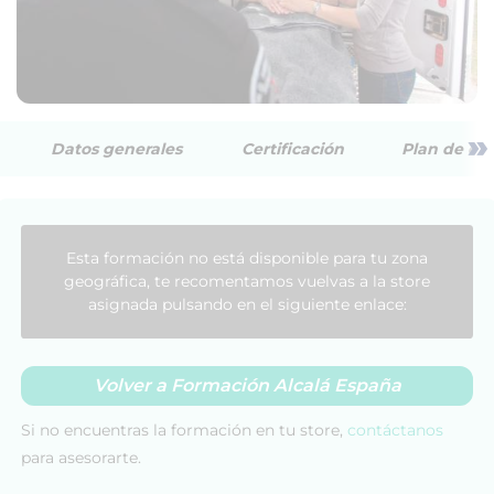
»
Datos generales
Certificación
Plan de est
Esta formación no está disponible para tu zona
geográfica, te recomentamos vuelvas a la store
asignada pulsando en el siguiente enlace:
Volver a Formación Alcalá España
Si no encuentras la formación en tu store,
contáctanos
para asesorarte.