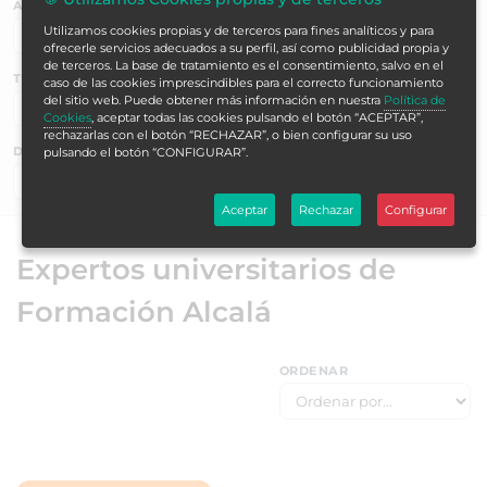
ACREDITACIÓN
Utilizamos cookies propias y de terceros para fines analíticos y para
ofrecerle servicios adecuados a su perfil, así como publicidad propia y
de terceros. La base de tratamiento es el consentimiento, salvo en el
TEMÁTICAS
caso de las cookies imprescindibles para el correcto funcionamiento
del sitio web. Puede obtener más información en nuestra
Política de
Cookies
, aceptar todas las cookies pulsando el botón “ACEPTAR”,
rechazarlas con el botón “RECHAZAR”, o bien configurar su uso
DURACIÓN EN HORAS
pulsando el botón “CONFIGURAR”.
Buscar ▶
Aceptar
Rechazar
Configurar
Expertos universitarios de
Formación Alcalá
ORDENAR