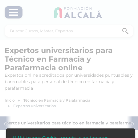
Expertos universitarios para
Técnico en Farmacia y
Parafarmacia online
Expertos online acreditados por universidades puntuables y
baremables para personal de técnico en farmacia y
parafarmacia
Inicio
Técnico en Farmacia y Parafarmacia
Expertos universitarios
«
»
Expertos universitarios para técnico en farmacia y parafarmacia
🍪 Utilizamos Cookies propias y de terceros