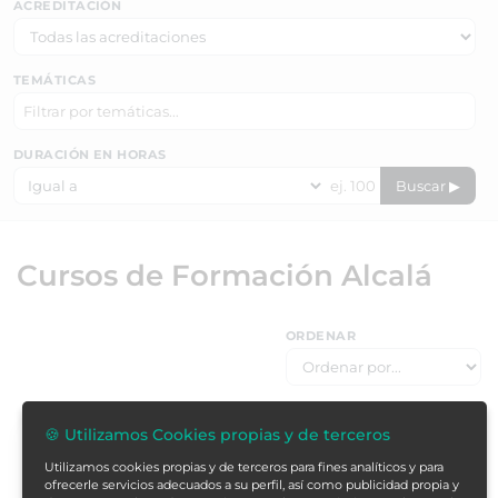
ACREDITACIÓN
TEMÁTICAS
DURACIÓN EN HORAS
Buscar ▶
Cursos de Formación Alcalá
ORDENAR
🍪 Utilizamos Cookies propias y de terceros
¿Qué tipo de créditos necesitas?
Utilizamos cookies propias y de terceros para fines analíticos y para
ofrecerle servicios adecuados a su perfil, así como publicidad propia y
Créditos ECTS
: acreditación universitaria con validez