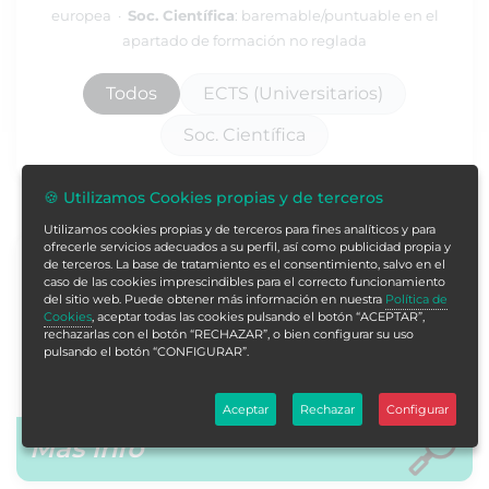
europea ·
Soc. Científica
: baremable/puntuable en el
apartado de formación no reglada
Todos
ECTS (Universitarios)
Soc. Científica
🍪 Utilizamos Cookies propias y de terceros
Utilizamos cookies propias y de terceros para fines analíticos y para
ofrecerle servicios adecuados a su perfil, así como publicidad propia y
Curso Universitario de Iniciación en el Uso de
de terceros. La base de tratamiento es el consentimiento, salvo en el
caso de las cookies imprescindibles para el correcto funcionamiento
Inteligencia Artificial (IA) para Profesionales de
del sitio web. Puede obtener más información en nuestra
Política de
la Salud
Cookies
, aceptar todas las cookies pulsando el botón “ACEPTAR”,
rechazarlas con el botón “RECHAZAR”, o bien configurar su uso
Curso Acreditado por Universidad de Vitoria-Gasteiz
pulsando el botón “CONFIGURAR”.
25 horas
1 Créditos ECTS
Aceptar
Rechazar
Configurar
Más info