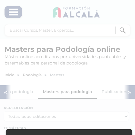
Masters para Podología online
Máster online acreditados por universidades puntuables y
baremables para personal de podología
Inicio
Podología
Masters
«
»
s para podología
Masters para podología
Publicaciones p
ACREDITACIÓN
TEMÁTICAS