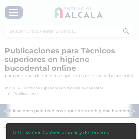
Publicaciones para Técnicos
superiores en higiene
bucodental online
para personal de técnicos superiores en higiene bucodental
Inicio
Técnicos superiores en higiene bucodental
Publicaciones
«
»
Publicaciones para técnicos superiores en higiene bucodental
ACREDITACIÓN
🍪 Utilizamos Cookies propias y de terceros