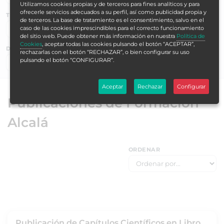
Utilizamos cookies propias y de terceros para fines analíticos y para
ofrecerle servicios adecuados a su perfil, así como publicidad propia y
TEMÁTICAS
de terceros. La base de tratamiento es el consentimiento, salvo en el
caso de las cookies imprescindibles para el correcto funcionamiento
del sitio web. Puede obtener más información en nuestra
Política de
Cookies
, aceptar todas las cookies pulsando el botón “ACEPTAR”,
DURACIÓN EN HORAS
rechazarlas con el botón “RECHAZAR”, o bien configurar su uso
pulsando el botón “CONFIGURAR”.
Buscar ▶
Aceptar
Rechazar
Configurar
Publicaciones de Formación
Alcalá
ORDENAR
Publicación de Capítulos Científicos en Libro