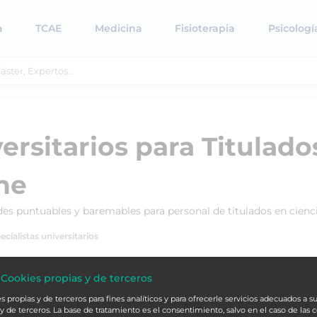
a
TCAE
Medicina
Fisioterapia
Psicologí
versitarios para Titulado
ne
ades puntuables y baremables para personal de titulados en cienc
ecialistas universitarios
 Cookies propias y de terceros
pecialistas universitarios para titulados en ciencias de la educac
 propias y de terceros para fines analíticos y para ofrecerle servicios adecuados a su
y de terceros. La base de tratamiento es el consentimiento, salvo en el caso de las 