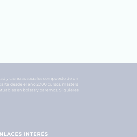
dad y ciencias sociales compuesto de un
parte desde el año 2000 cursos, másters
tuables en bolsas y baremos. Si quieres
NLACES INTERÉS