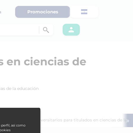
Promociones
a
s en ciencias de
ias de la educación
»
ión
Expertos universitarios para titulados en ciencias de la 
 perfil, así como
cookies