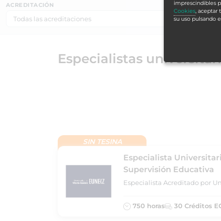
imprescindibles p
ACREDITACIÓN
Cookies
, aceptar
su uso pulsando 
Especialistas universita
SIN TESINA
Especialista Universitar
Supervisión Educativa
Especialista Acreditado por Un
750 horas
30 Créditos E