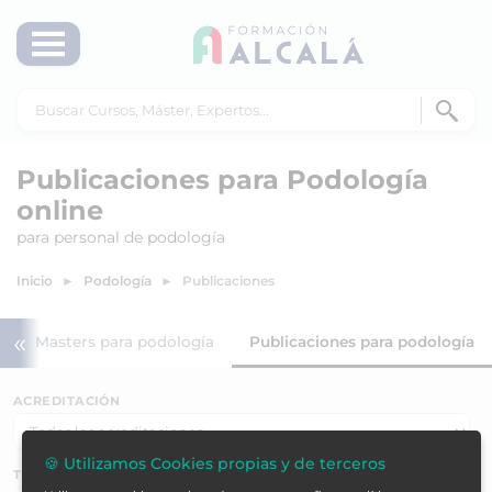
Publicaciones para Podología
online
para personal de podología
Inicio
Podología
Publicaciones
«
Masters para podología
Publicaciones para podología
ACREDITACIÓN
🍪 Utilizamos Cookies propias y de terceros
TEMÁTICAS