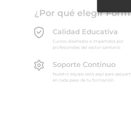
¿Por qué elegir Form
Calidad Educativa
Cursos diseñados e impartidos por
profesionales del sector sanitario.
Soporte Continuo
Nuestro equipo está aquí para apoyar
en cada paso de tu formación.