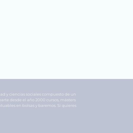
dad y ciencias sociales compuesto de un
parte desde el año 2000 cursos, másters
tuables en bolsas y baremos. Si quieres