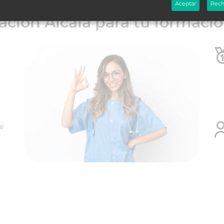
Aceptar
Rech
ación Alcalá para tu formaci
te