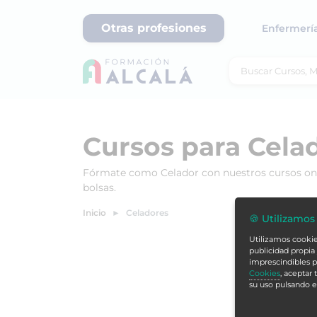
Otras profesiones
Enfermerí
Cursos para Cela
Fórmate como Celador con nuestros cursos onlin
bolsas.
Inicio
Celadores
🍪 Utilizamos
Utilizamos cookies
publicidad propia 
imprescindibles p
Cookies
, aceptar
su uso pulsando 