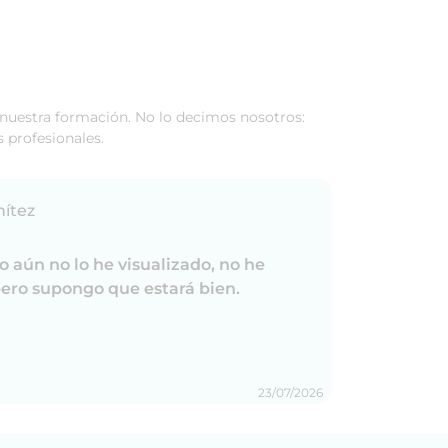
a nuestra formación. No lo decimos nosotros:
 profesionales.
nítez
Clar
ro aún no lo he visualizado, no he
Mere
ero supongo que estará bien.
23/07/2026