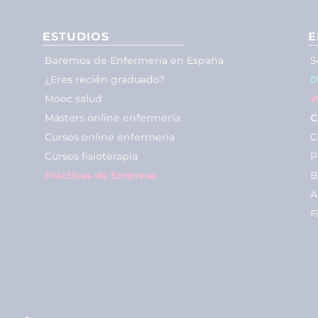
ESTUDIOS
E
Baremos de Enfermería en España
S
¿Eres recién graduado?
D
Mooc salud
W
Másters online enfermería
C
Cursos online enfermería
C
Cursos fisioterapia
P
Prácticas de Empresa
B
A
F