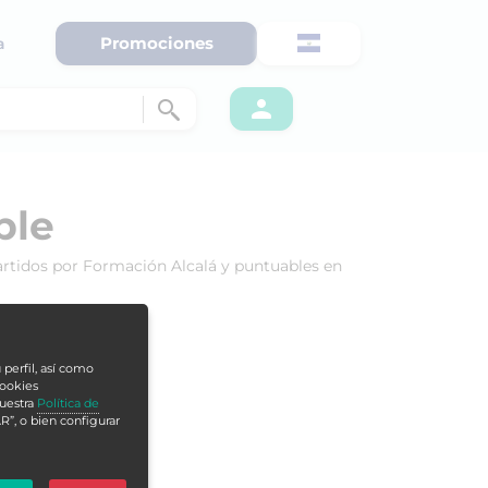
Promociones
a
ble
artidos por Formación Alcalá y puntuables en
 perfil, así como
cookies
nuestra
Política de
R”, o bien configurar