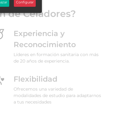
azar
Configurar
ón de Celadores?
Experiencia y
Reconocimiento
Líderes en formación sanitaria con más
de 20 años de experiencia.
Flexibilidad
Ofrecemos una variedad de
modalidades de estudio para adaptarnos
a tus necesidades