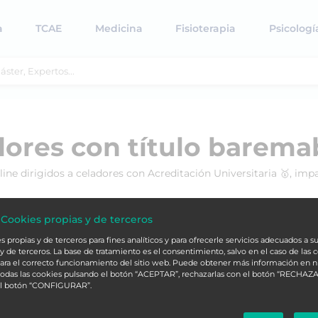
a
TCAE
Medicina
Fisioterapia
Psicologí
dores con título barema
e dirigidos a celadores con Acreditación Universitaria 🥇, imp
 Cookies propias y de terceros
 propias y de terceros para fines analíticos y para ofrecerle servicios adecuados a su
y de terceros. La base de tratamiento es el consentimiento, salvo en el caso de las 
ara el correcto funcionamiento del sitio web. Puede obtener más información en 
 todas las cookies pulsando el botón “ACEPTAR”, rechazarlas con el botón “RECHAZA
el botón “CONFIGURAR”.