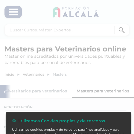
Masters para Veterinarios online
Máster online acreditados por universidades puntuables y
baremables para personal de veterinarios
Inicio
Veterinarios
Masters
«
 universitarios para veterinarios
Masters para veterinarios
ACREDITACIÓN
🍪 Utilizamos Cookies propias y de terceros
TEMÁTICAS
Utilizamos cookies propias y de terceros para fines analíticos y para