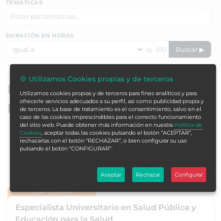
TEMÁTICAS
DURACIÓN EN HORAS
Buscar ▶
🍪 Utilizamos Cookies propias y de terceros
Especialistas universitarios de
Utilizamos cookies propias y de terceros para fines analíticos y para
ofrecerle servicios adecuados a su perfil, así como publicidad propia y
Formación Alcalá
de terceros. La base de tratamiento es el consentimiento, salvo en el
caso de las cookies imprescindibles para el correcto funcionamiento
del sitio web. Puede obtener más información en nuestra
Política de
Cookies
, aceptar todas las cookies pulsando el botón “ACEPTAR”,
ORDENAR
rechazarlas con el botón “RECHAZAR”, o bien configurar su uso
pulsando el botón “CONFIGURAR”.
Aceptar
Rechazar
Configurar
SIN TESINA
Especialista Universitario en Salud Pública y
Educación para la Salud